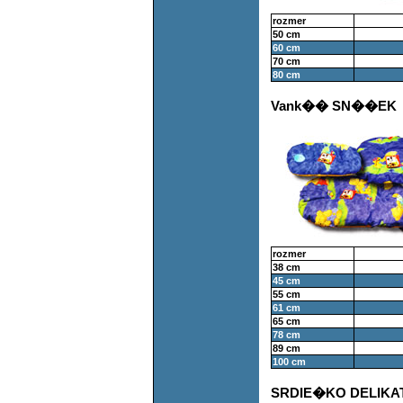
rozmer
50 cm
60 cm
70 cm
80 cm
Vank�� SN��EK
rozmer
38 cm
45 cm
55 cm
61 cm
65 cm
78 cm
89 cm
100 cm
SRDIE�KO DELIKA