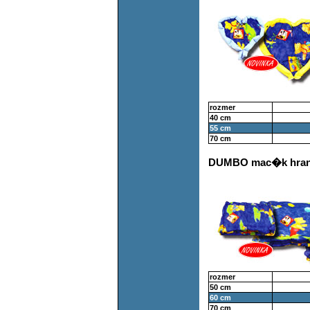
rozmer
40 cm
55 cm
70 cm
DUMBO mac�k hra
rozmer
50 cm
60 cm
70 cm