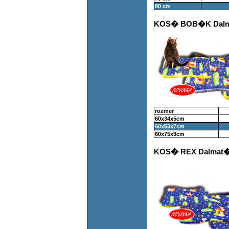
80 cm
KOS� BOB�K Dalm
rozmer
60x34x5cm
60x53x7cm
60x75x9cm
KOS� REX Dalmat�n