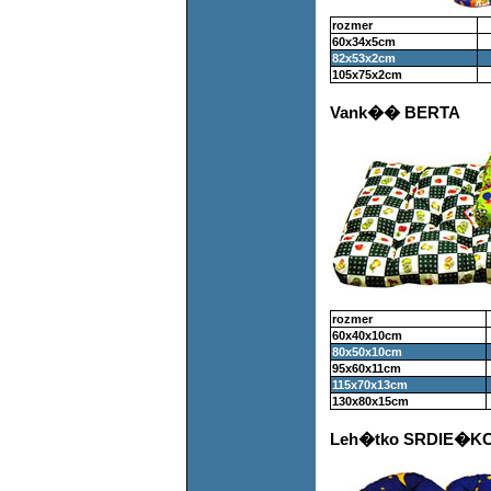
rozmer
60x34x5cm
82x53x2cm
105x75x2cm
Vank�� BERTA
rozmer
60x40x10cm
80x50x10cm
95x60x11cm
115x70x13cm
130x80x15cm
Leh�tko SRDIE�K