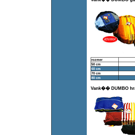
rozmer
50 cm
60 cm
70 cm
80 cm
Vank�� DUMBO hr