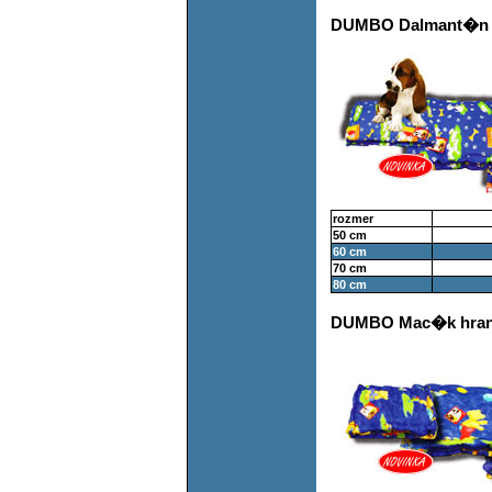
DUMBO Dalmant�n h
rozmer
50 cm
60 cm
70 cm
80 cm
DUMBO Mac�k hrana