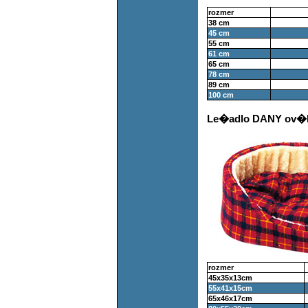
rozmer
38 cm
45 cm
55 cm
61 cm
65 cm
78 cm
89 cm
100 cm
Le�adlo DANY ov�l
rozmer
45x35x13cm
55x41x15cm
65x46x17cm