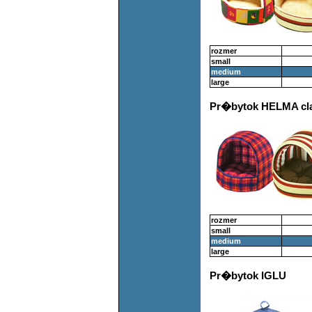
rozmer
small
medium
large
Pr�bytok HELMA cla
rozmer
small
medium
large
Pr�bytok IGLU