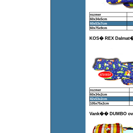
rozmer
60x34x5cm
60x53x7cm
60x75x9cm
KOS� REX Dalmat�n
rozmer
60x34x2cm
82x53x2cm
105x75x2cm
Vank�� DUMBO ov