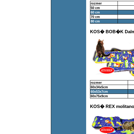
rozmer
50 cm
60 cm
70 cm
80 cm
KOS� BOB�K Dalm
rozmer
60x34x5cm
60x53x7cm
60x75x9cm
KOS� REX molitano