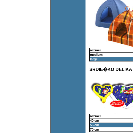
rozmer
medium
large
SRDIE�KO DELIKAT
rozmer
40 cm
55 cm
70 cm