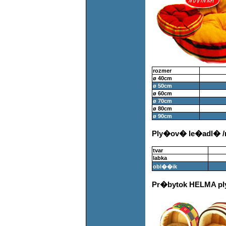
rozmer
ø 40cm
ø 50cm
ø 60cm
ø 70cm
ø 80cm
ø 90cm
Ply�ov� le�adl� /r
tvar
labka
obl��ik
Pr�bytok HELMA p