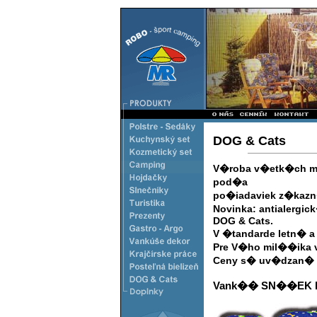
DOG & Cats
V�roba v�etk�ch mo�
pod�a
po�iadaviek z�kazn
Novinka: antialergi
DOG & Cats.
V �tandarde letn� a
Pre V�ho mil��ika 
Ceny s� uv�dzan� 
Vank�� SN��EK D