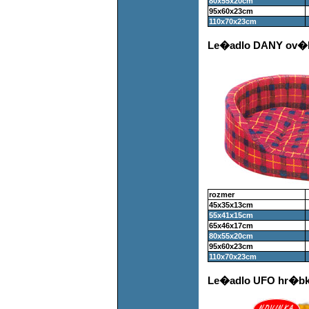
80x55x20cm
95x60x23cm
110x70x23cm
Le�adlo DANY ov�l 
rozmer
45x35x13cm
55x41x15cm
65x46x17cm
80x55x20cm
95x60x23cm
110x70x23cm
Le�adlo UFO hr�bk