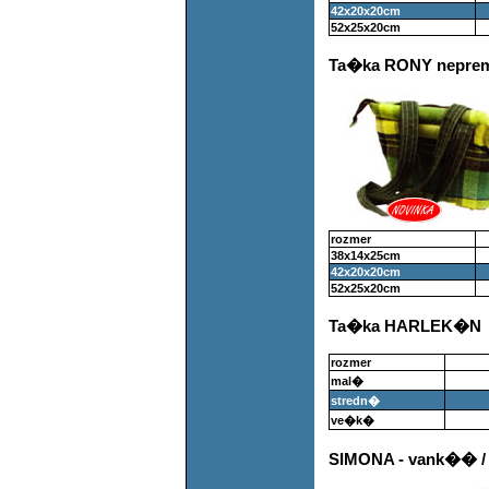
42x20x20cm
52x25x20cm
Ta�ka RONY nepre
rozmer
38x14x25cm
42x20x20cm
52x25x20cm
Ta�ka HARLEK�N
rozmer
mal�
stredn�
ve�k�
SIMONA - vank�� / 