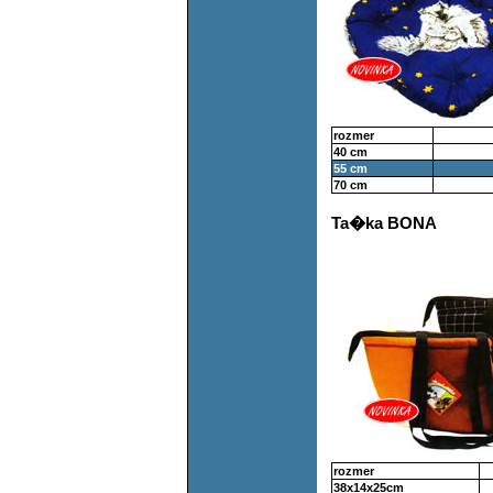
rozmer
40 cm
55 cm
70 cm
Ta�ka BONA
rozmer
38x14x25cm