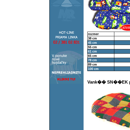
rozmer
38 cm
45 cm
55 cm
61 cm
65 cm
78 cm
89 cm
100 cm
Vank�� SN��EK 