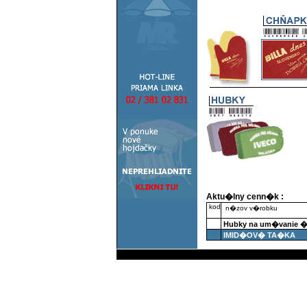
Aktu�lny cenn�k :
kod
n�zov v�robku
Hubky na um�vanie �
IMID�OV� TA�KA