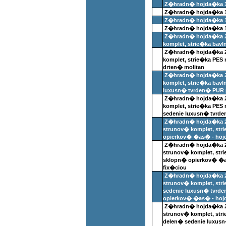
Z�hradn� hojda�ka 
Z�hradn� hojda�ka 1
Z�hradn� hojda�ka 1
Z�hradn� hojda�ka 1
Z�hradn� hojda�ka 
komplet, strie�ka bav
Z�hradn� hojda�ka 
komplet, strie�ka PE
drten� molitan
Z�hradn� hojda�ka 
komplet, strie�ka bavl
luxusn� tvrden� PUR 
Z�hradn� hojda�ka 
komplet, strie�ka PE
sedenie luxusn� tvrd
Z�hradn� hojda�ka 20
strunov� komplet, str
opierkov� �as� - hojd
Z�hradn� hojda�ka 20
strunov� komplet, st
sklopn� opierkov� �a
fix�ciou
Z�hradn� hojda�ka 20
strunov� komplet, str
sedenie luxusn� tvrd
opierkov� �as� - hojd
Z�hradn� hojda�ka 20
strunov� komplet, st
delen� sedenie luxus