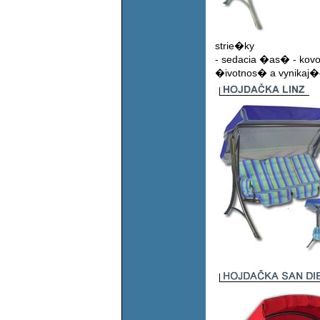
strie�ky
- sedacia �as� - kov
�ivotnos� a vynikaj�c