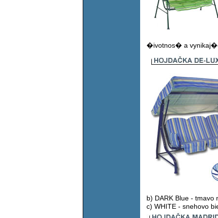
�ivotnos� a vynikaj�c
b) DARK Blue - tmavo
c) WHITE - snehovo bi