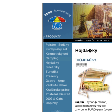
Hojda�ky
n�pl� - sypan� molitan,
alebo molitanov� v�sek
z tvrdenej PURO-peny (vys