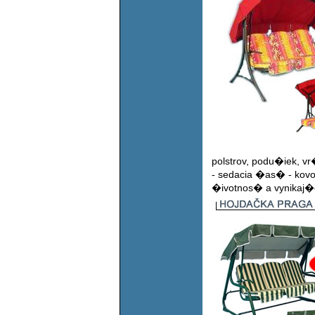
polstrov, podu�iek, v
- sedacia �as� - kov
�ivotnos� a vynikaj�c