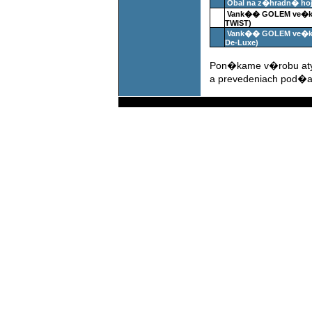
Obal na z�hradn� ho
Vank�� GOLEM ve�k� 
TWIST)
Vank�� GOLEM ve�k�
De-Luxe)
Pon�kame v�robu aty
a prevedeniach pod�a