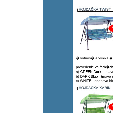
�ivotnos� a vynikaj�c
prevedenie vo farb�ch
a) GREEN Dark - tmav
b) DARK Blue - tmavo
c) WHITE - snehovo bi