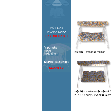
n�pl� - sypan� molitan
n�pl� - molitanov� v�sek 3
z PURO-peny ( vysok� �ivo