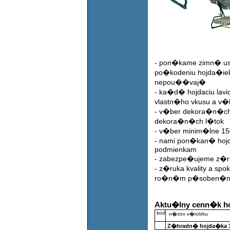
- pon�kame zimn� u
po�kodeniu hojda�ie
nepou��vaj�
- ka�d� hojdaciu la
vlastn�ho vkusu a v�
- v�ber dekora�n�ch
dekora�n�ch l�tok
- v�ber minim�lne 15
- nami pon�kan� hojd
podmienkam
- zabezpe�ujeme z�
- z�ruka kvality a sp
ro�n�m p�soben�m n
Aktu�lny cenn�k ho
kod
n�zov v�robku
Z�hradn� hojda�ka 