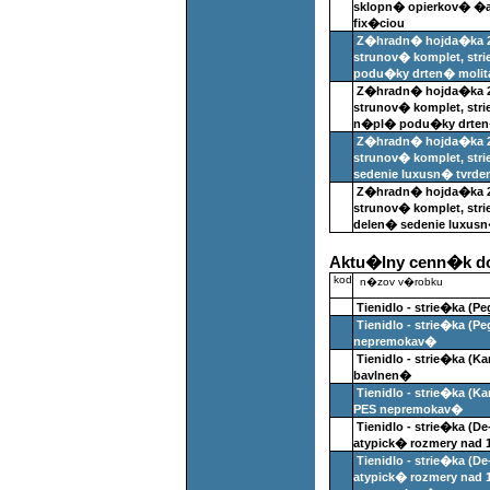
sklopn� opierkov� �a
fix�ciou
Z�hradn� hojda�ka 20
strunov� komplet, str
podu�ky drten� molit
Z�hradn� hojda�ka 20
strunov� komplet, st
n�pl� podu�ky drten
Z�hradn� hojda�ka 20
strunov� komplet, str
sedenie luxusn� tvrd
Z�hradn� hojda�ka 20
strunov� komplet, st
delen� sedenie luxus
Aktu�lny cenn�k do
kod
n�zov v�robku
Tienidlo - strie�ka (Pe
Tienidlo - strie�ka (Peg
nepremokav�
Tienidlo - strie�ka (Kar
bavlnen�
Tienidlo - strie�ka (Ka
PES nepremokav�
Tienidlo - strie�ka (D
atypick� rozmery nad 
Tienidlo - strie�ka (D
atypick� rozmery nad 