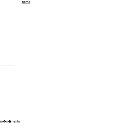
home
 mo�n� tento