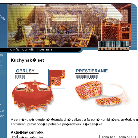
Kuchynsk� set
V cenn�ku s� uveden� �tandardn� velkosti a farebn� kombin�cie, av�ak je
sortiment upravit pod�a potrieb a po�iadaviek z�kazn�ka.
Aktu�lny cenn�k :
kod
cena bez
cena s DPH
n�zov v�robku