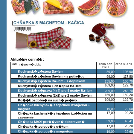
Aktu�lny cenn�k :
kod
cena bez
cena s DPH
n�zov v�robku
DPH
Kuchynsk� z�stera Ba+lem
89,00
105,90
Kuchynsk� z�stera Ba+lem - s potla�ou
99,00
117,80
Kuchynsk� z�stera Ba+lem - s doplnkom
135,00
160,70
109,00
129,70
Kuchynsk� z�stera + ch�apka Ba+lem
Kuchynsk� s�prava (4+4) pre 4 osoby Ba+lem
209,00
248,70
159,00
189,20
Kuchynsk� s�prava (2+2) pre 2 osoby Ba+lem
109,00
129,70
Ko��k ozdobn� na such� pe�ivo
Ch�apka kuchynsk� s tepelnou izol�ciou +
magnet
19,00
22,60
17,00
20,20
Ch�apka kuchynsk� s tepelnou izol�ciou na
zavesenie
39,00
46,41
Ch�apka MAXI pre��van� dekorovan�
17,00
20,20
Ch�apka �tvorcov� s u�kom
Ch�apka �tvorcov� s magnetom
19,00
22,60