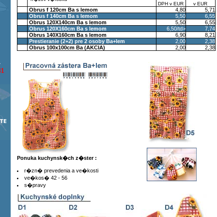
DPH v EUR
v EUR
Obrus f 120cm Ba s lemom
4,80
5,71
Obrus f 140cm Ba s lemom
5,50
6,55
Obrus 120X140cm Ba s lemom
5,50
6,55
Obrus 120X160cm Ba s lemom
6,50/td>
7,74
Obrus 140X160cm Ba s lemom
6,90
8,21
Prestieranie (2+2) pre 2 osoby Ba+lem
2,00
2,38
Obrus 100x100cm Ba (AKCIA)
2,00
2,38
Ponuka kuchynsk�ch z�ster :
r�zn� prevedenia a ve�kosti
ve�kos� 42 - 56
s�pravy